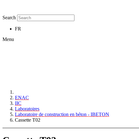
Search
FR
Menu
ENAC
IIC
Laboratoires
Laboratoire de construction en béton - IBETON
Cassette T02