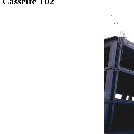
Cassette T02
T
<<