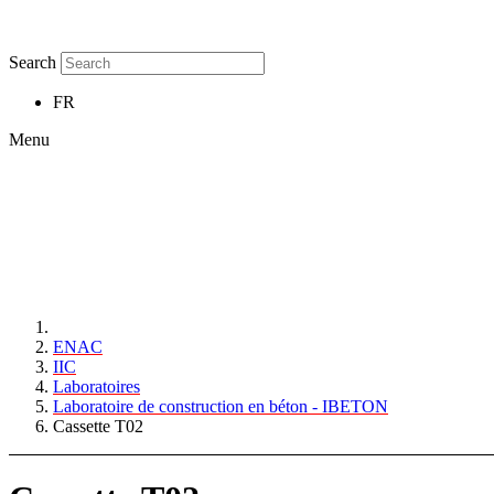
Search
FR
Menu
ENAC
IIC
Laboratoires
Laboratoire de construction en béton - IBETON
Cassette T02