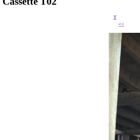
Cassette T02
T
<<