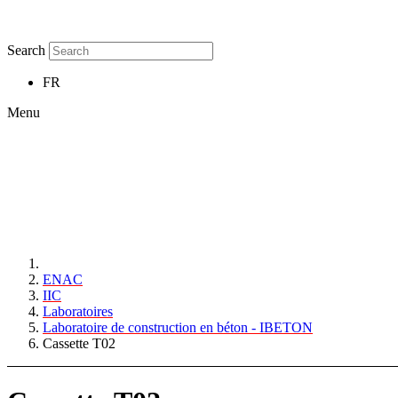
Search
FR
Menu
ENAC
IIC
Laboratoires
Laboratoire de construction en béton - IBETON
Cassette T02