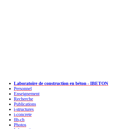
Laboratoire de construction en béton - IBETON
Personnel
Enseignement
Recherche
Publications
i-structures
i-concrete
fib-ch
Photos