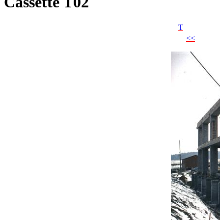
Cassette T02
T
<<