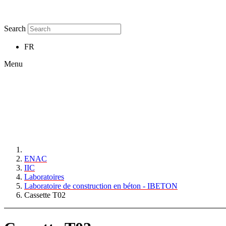
Search
FR
Menu
ENAC
IIC
Laboratoires
Laboratoire de construction en béton - IBETON
Cassette T02