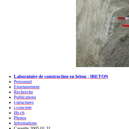
Laboratoire de construction en béton - IBETON
Personnel
Enseignement
Recherche
Publications
i-structures
i-concrete
fib-ch
Photos
Informations
Cassette 2005.01.31