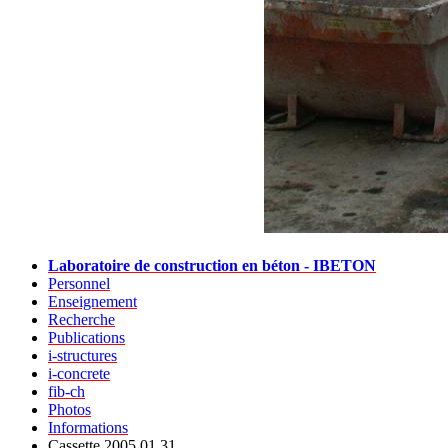
Laboratoire de construction en béton - IBETON
Personnel
Enseignement
Recherche
Publications
i-structures
i-concrete
fib-ch
Photos
Informations
Cassette 2005.01.31