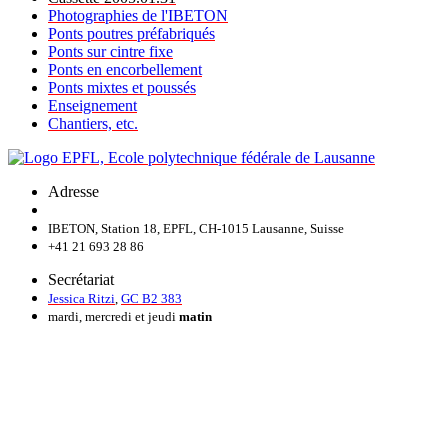
Photographies de l'IBETON
Ponts poutres préfabriqués
Ponts sur cintre fixe
Ponts en encorbellement
Ponts mixtes et poussés
Enseignement
Chantiers, etc.
Adresse
IBETON, Station 18, EPFL, CH-1015 Lausanne, Suisse
+41 21 693 28 86
Secrétariat
Jessica Ritzi
,
GC B2 383
mardi, mercredi et jeudi
matin