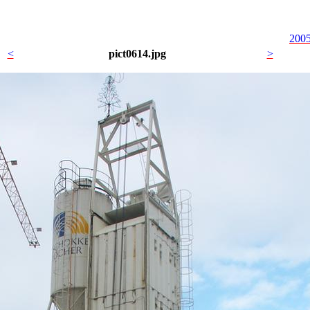
2005
<
pict0614.jpg
>