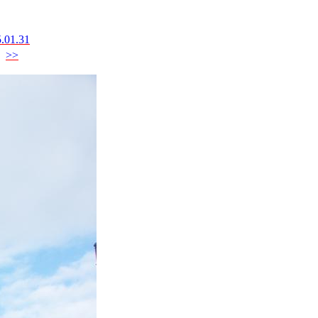
.01.31
>>