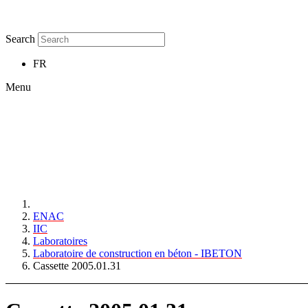
Search
FR
Menu
ENAC
IIC
Laboratoires
Laboratoire de construction en béton - IBETON
Cassette 2005.01.31