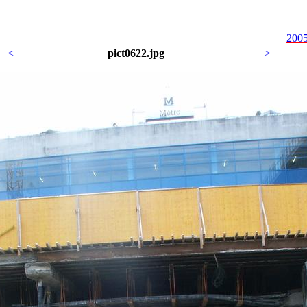
2005
<
pict0622.jpg
>