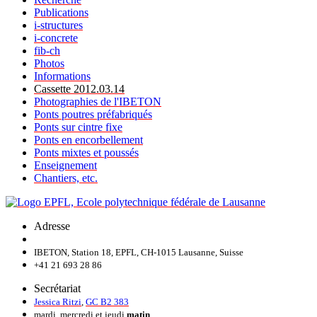
Publications
i-structures
i-concrete
fib-ch
Photos
Informations
Cassette 2012.03.14
Photographies de l'IBETON
Ponts poutres préfabriqués
Ponts sur cintre fixe
Ponts en encorbellement
Ponts mixtes et poussés
Enseignement
Chantiers, etc.
Adresse
IBETON, Station 18, EPFL, CH-1015 Lausanne, Suisse
+41 21 693 28 86
Secrétariat
Jessica Ritzi
,
GC B2 383
mardi, mercredi et jeudi
matin