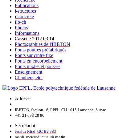
Publications
i-structures
i-concrete
fib-ch
Photos
Informations
Cassette 2012.03.14
Photographies de l'IBETON
Ponts poutres préfabriqués
Ponts sur cintre fixe
Ponts en encorbellement
Ponts mixtes et poussés
Enseignement
Chantiers, etc.
Adresse
IBETON, Station 18, EPFL, CH-1015 Lausanne, Suisse
+41 21 693 28 86
Secrétariat
Jessica Ritzi
,
GC B2 383
mardi, mercredi et jeudi
matin