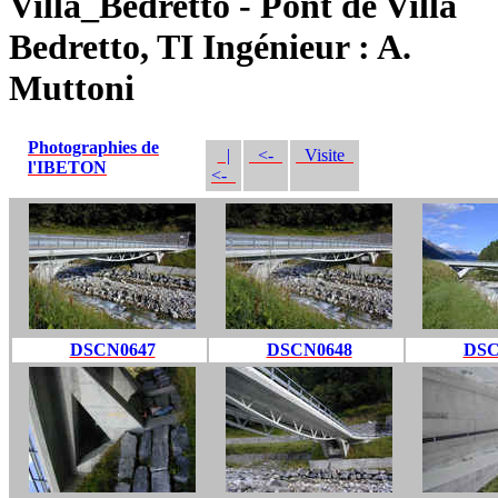
Villa_Bedretto - Pont de Villa
Bedretto, TI Ingénieur : A.
Muttoni
Photographies de
|
<-
Visite
l'IBETON
<-
DSCN0647
DSCN0648
DSC