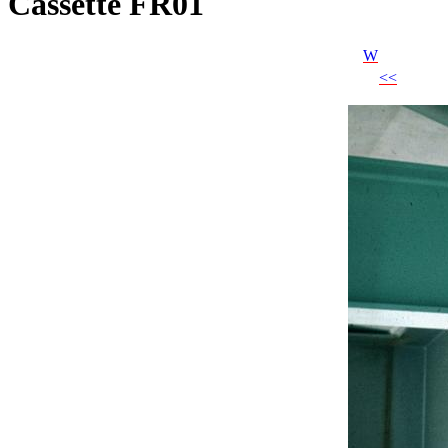
Cassette FR01
W
<<