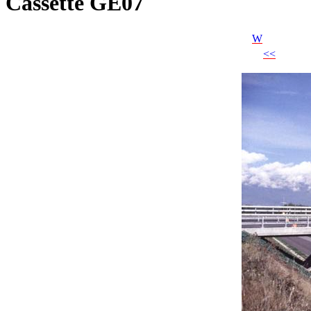
Cassette GE07
W
<<