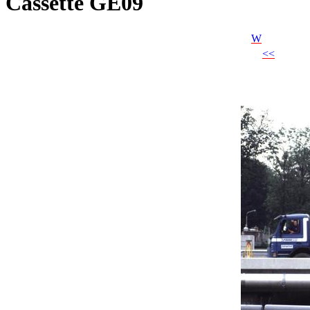
Cassette GE09
W
<<