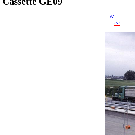
Cassette GE09
W
<<