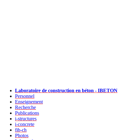
Laboratoire de construction en béton - IBETON
Personnel
Enseignement
Recherche
Publications
i-structures
i-concrete
fib-ch
Photos