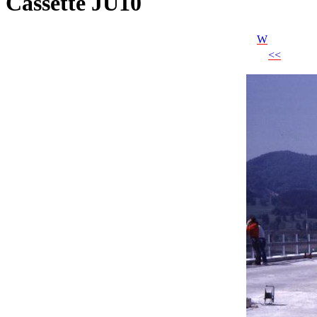
Cassette JU10
W
<<