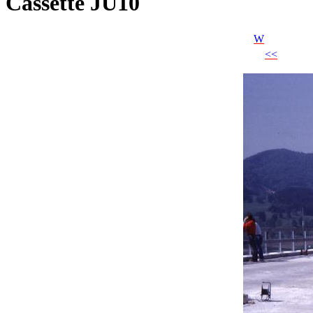
Cassette JU10
W
<<