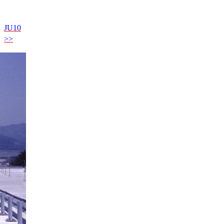
JU10
>>