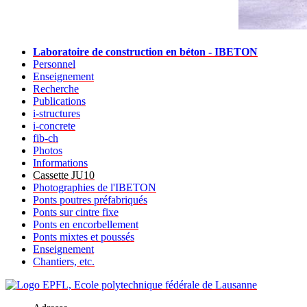
Laboratoire de construction en béton - IBETON
Personnel
Enseignement
Recherche
Publications
i-structures
i-concrete
fib-ch
Photos
Informations
Cassette JU10
Photographies de l'IBETON
Ponts poutres préfabriqués
Ponts sur cintre fixe
Ponts en encorbellement
Ponts mixtes et poussés
Enseignement
Chantiers, etc.