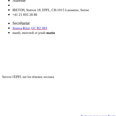
Adresse
IBETON, Station 18, EPFL, CH-1015 Lausanne, Suisse
+41 21 693 28 86
Secrétariat
Jessica Ritzi
,
GC B2 383
mardi, mercredi et jeudi
matin
Suivez l'EPFL sur les réseaux sociaux