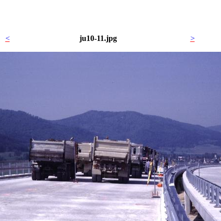
<
ju10-11.jpg
>