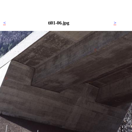
<
ti01-06.jpg
>