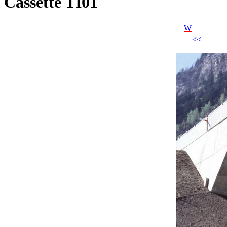
Cassette TI01
W
<<