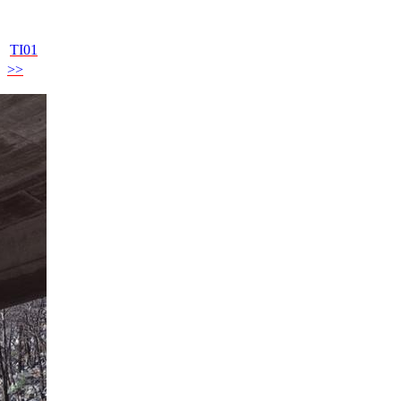
TI01
>>