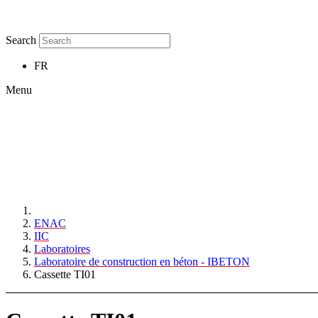
Search
FR
Menu
ENAC
IIC
Laboratoires
Laboratoire de construction en béton - IBETON
Cassette TI01