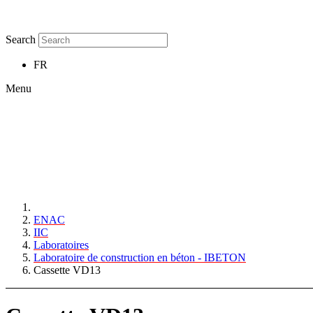
Search
FR
Menu
ENAC
IIC
Laboratoires
Laboratoire de construction en béton - IBETON
Cassette VD13