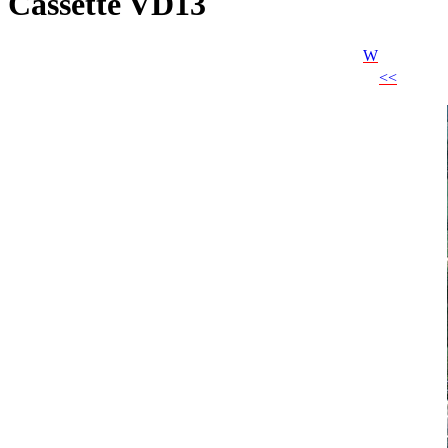
Cassette VD13
W
<<