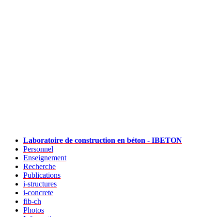
Laboratoire de construction en béton - IBETON
Personnel
Enseignement
Recherche
Publications
i-structures
i-concrete
fib-ch
Photos