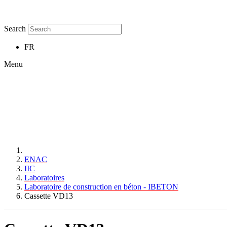
Search
FR
Menu
ENAC
IIC
Laboratoires
Laboratoire de construction en béton - IBETON
Cassette VD13