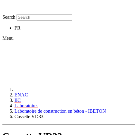
Search
FR
Menu
ENAC
IIC
Laboratoires
Laboratoire de construction en béton - IBETON
Cassette VD33