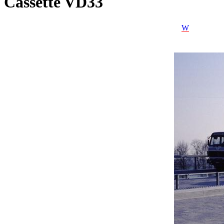
Cassette VD33
W