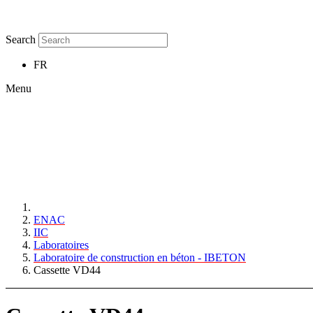
Search
FR
Menu
ENAC
IIC
Laboratoires
Laboratoire de construction en béton - IBETON
Cassette VD44