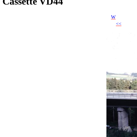
Cassette VD44
W
<<