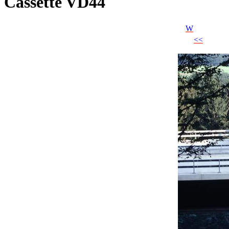
Cassette VD44
W
<<