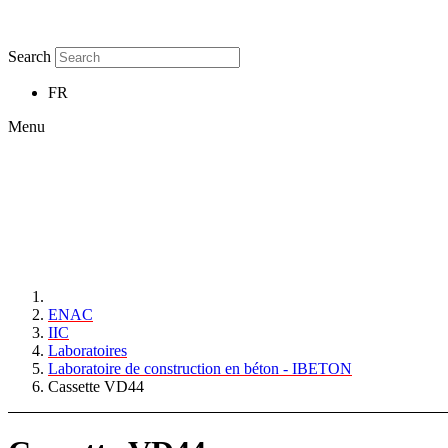
Search
FR
Menu
ENAC
IIC
Laboratoires
Laboratoire de construction en béton - IBETON
Cassette VD44