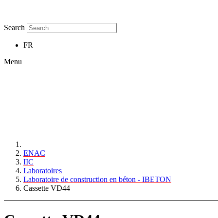
Search
FR
Menu
ENAC
IIC
Laboratoires
Laboratoire de construction en béton - IBETON
Cassette VD44