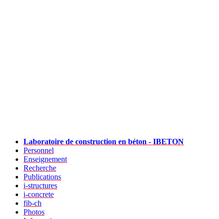
Laboratoire de construction en béton - IBETON
Personnel
Enseignement
Recherche
Publications
i-structures
i-concrete
fib-ch
Photos