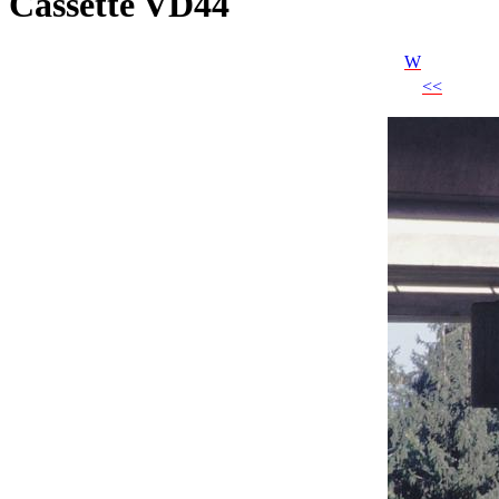
Cassette VD44
W
<<