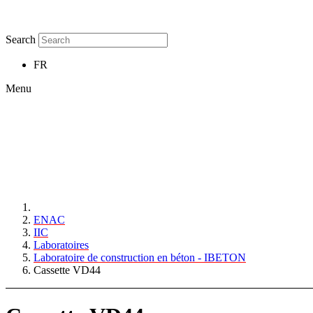
Search
FR
Menu
ENAC
IIC
Laboratoires
Laboratoire de construction en béton - IBETON
Cassette VD44