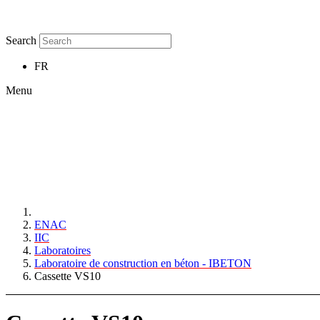
Search
FR
Menu
ENAC
IIC
Laboratoires
Laboratoire de construction en béton - IBETON
Cassette VS10