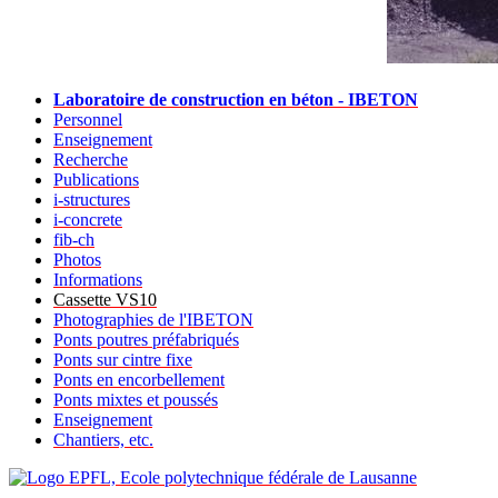
Laboratoire de construction en béton - IBETON
Personnel
Enseignement
Recherche
Publications
i-structures
i-concrete
fib-ch
Photos
Informations
Cassette VS10
Photographies de l'IBETON
Ponts poutres préfabriqués
Ponts sur cintre fixe
Ponts en encorbellement
Ponts mixtes et poussés
Enseignement
Chantiers, etc.