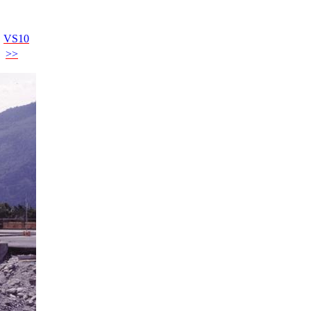
VS10
>>