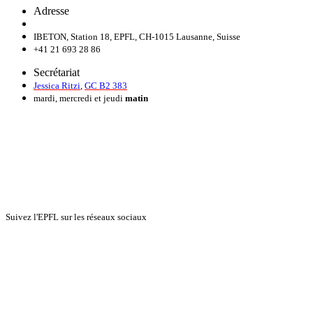
Adresse
IBETON, Station 18, EPFL, CH-1015 Lausanne, Suisse
+41 21 693 28 86
Secrétariat
Jessica Ritzi
,
GC B2 383
mardi, mercredi et jeudi
matin
Suivez l'EPFL sur les réseaux sociaux