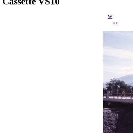
Cassette VS10
W
<<