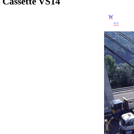
Cassette VS14
W
<<