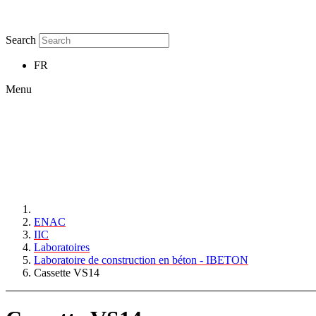
Search
FR
Menu
ENAC
IIC
Laboratoires
Laboratoire de construction en béton - IBETON
Cassette VS14