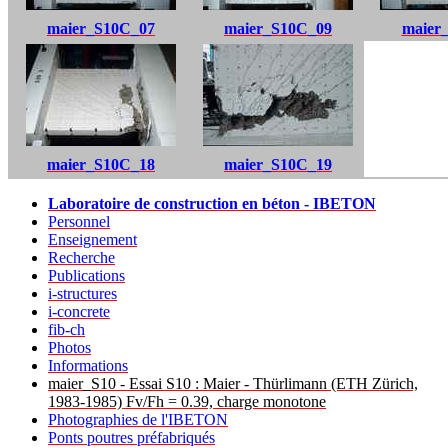
maier_S10C_07
maier_S10C_09
maier
maier_S10C_18
maier_S10C_19
Laboratoire de construction en béton - IBETON
Personnel
Enseignement
Recherche
Publications
i-structures
i-concrete
fib-ch
Photos
Informations
maier_S10 - Essai S10 : Maier - Thürlimann (ETH Zürich,
1983-1985) Fv/Fh = 0.39, charge monotone
Photographies de l'IBETON
Ponts poutres préfabriqués