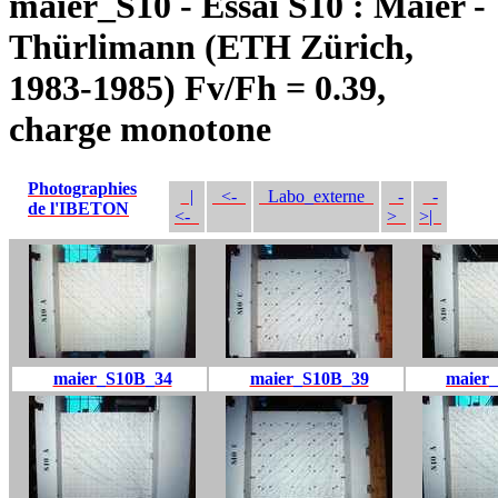
maier_S10 - Essai S10 : Maier -
Thürlimann (ETH Zürich,
1983-1985) Fv/Fh = 0.39,
charge monotone
Photographies
|
<-
Labo_externe
-
-
de l'IBETON
<-
>
>|
maier_S10B_34
maier_S10B_39
maier