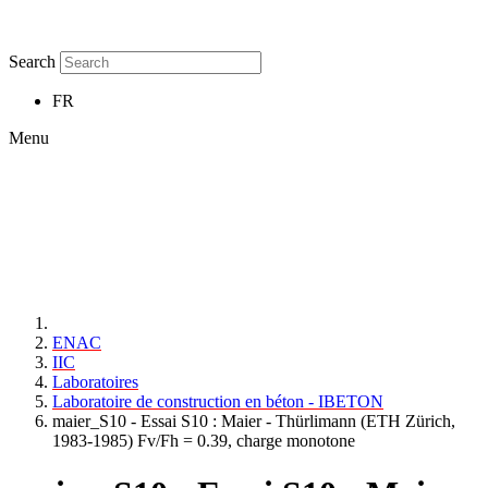
Search
FR
Menu
ENAC
IIC
Laboratoires
Laboratoire de construction en béton - IBETON
maier_S10 - Essai S10 : Maier - Thürlimann (ETH Zürich,
1983-1985) Fv/Fh = 0.39, charge monotone