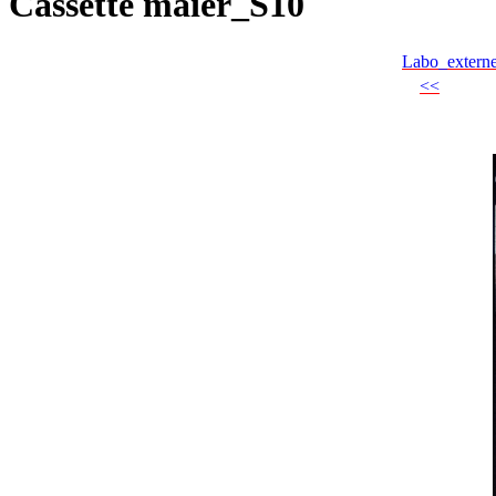
Cassette maier_S10
Labo_extern
<<