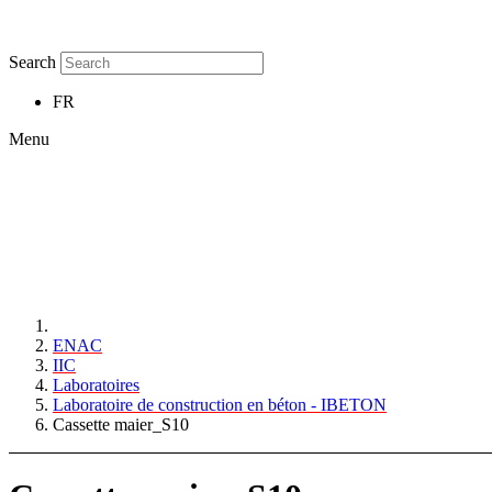
Search
FR
Menu
ENAC
IIC
Laboratoires
Laboratoire de construction en béton - IBETON
Cassette maier_S10