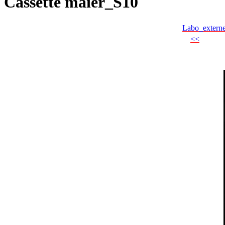
Cassette maier_S10
Labo_extern
<<