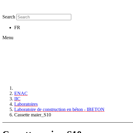
Search
FR
Menu
ENAC
IIC
Laboratoires
Laboratoire de construction en béton - IBETON
Cassette maier_S10