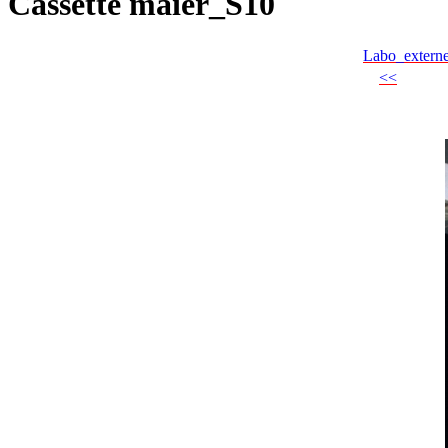
Cassette maier_S10
Labo_extern
<<