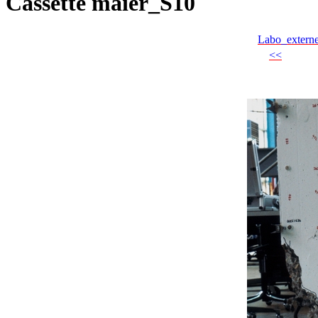
Cassette maier_S10
Labo_extern
<<