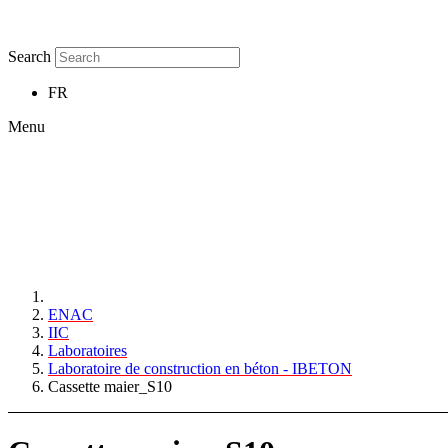
Search
FR
Menu
ENAC
IIC
Laboratoires
Laboratoire de construction en béton - IBETON
Cassette maier_S10