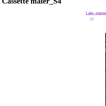
Cassette maier_S4
Labo_extern
<<