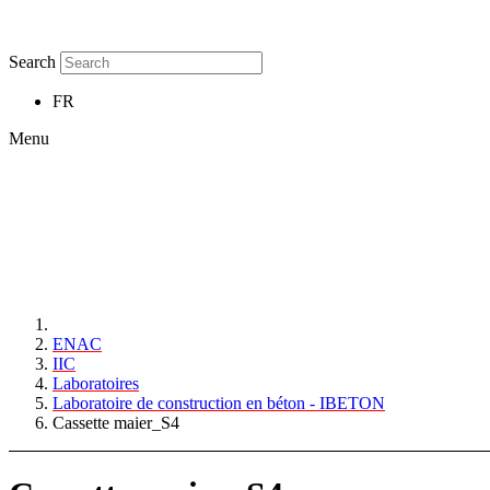
Search
FR
Menu
ENAC
IIC
Laboratoires
Laboratoire de construction en béton - IBETON
Cassette maier_S4