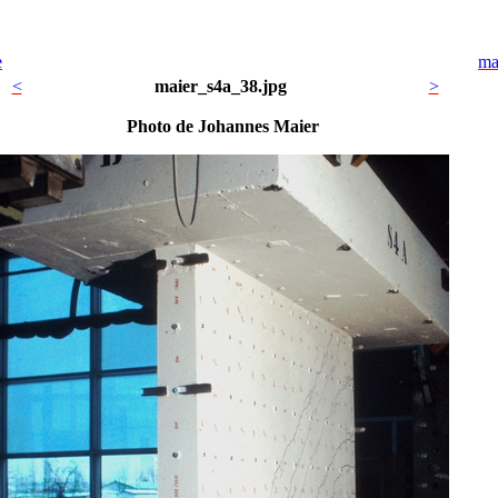
e
ma
<
maier_s4a_38.jpg
>
Photo de Johannes Maier