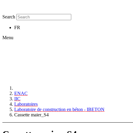
Search
FR
Menu
ENAC
IIC
Laboratoires
Laboratoire de construction en béton - IBETON
Cassette maier_S4