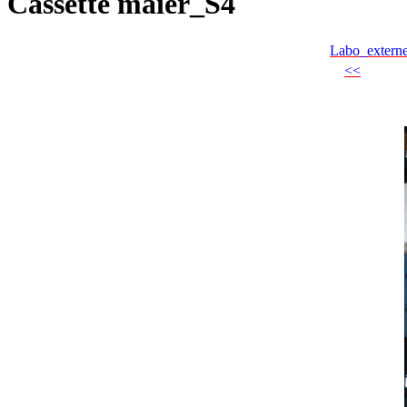
Cassette maier_S4
Labo_extern
<<