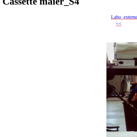
Cassette maier_S4
Labo_extern
<<