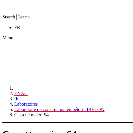
Search
FR
Menu
ENAC
IIC
Laboratoires
Laboratoire de construction en béton - IBETON
Cassette maier_S4