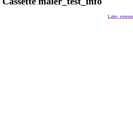
Cassette maier_test_info
Labo_extern