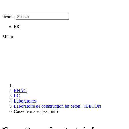
Search
FR
Menu
ENAC
IIC
Laboratoires
Laboratoire de construction en béton - IBETON
Cassette maier_test_info