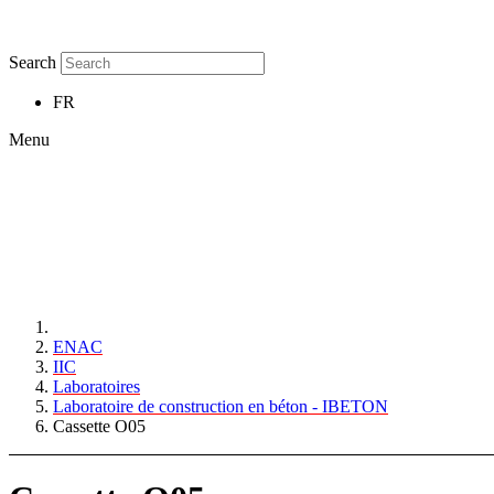
Search
FR
Menu
ENAC
IIC
Laboratoires
Laboratoire de construction en béton - IBETON
Cassette O05