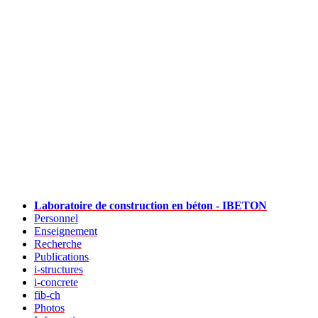
Laboratoire de construction en béton - IBETON
Personnel
Enseignement
Recherche
Publications
i-structures
i-concrete
fib-ch
Photos