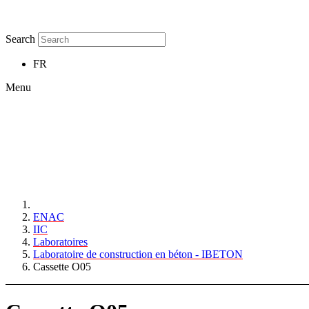
Search
FR
Menu
ENAC
IIC
Laboratoires
Laboratoire de construction en béton - IBETON
Cassette O05