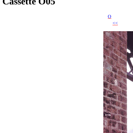
Cassette O05
O
<<