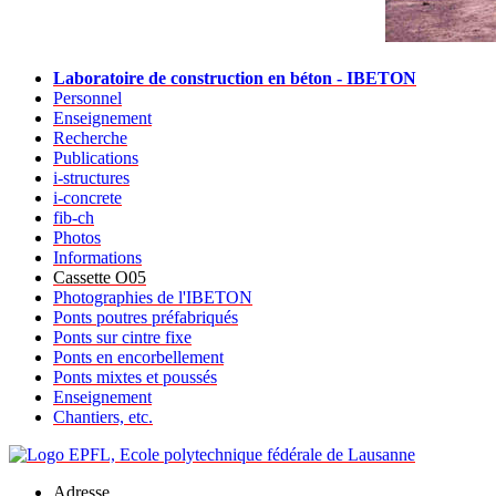
Laboratoire de construction en béton - IBETON
Personnel
Enseignement
Recherche
Publications
i-structures
i-concrete
fib-ch
Photos
Informations
Cassette O05
Photographies de l'IBETON
Ponts poutres préfabriqués
Ponts sur cintre fixe
Ponts en encorbellement
Ponts mixtes et poussés
Enseignement
Chantiers, etc.
Adresse