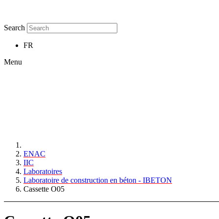
Search
FR
Menu
ENAC
IIC
Laboratoires
Laboratoire de construction en béton - IBETON
Cassette O05