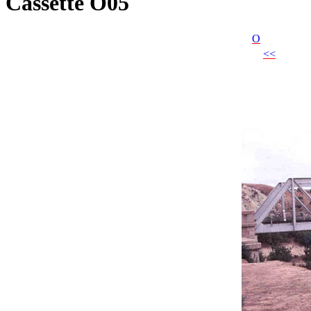
Cassette O05
O
<<