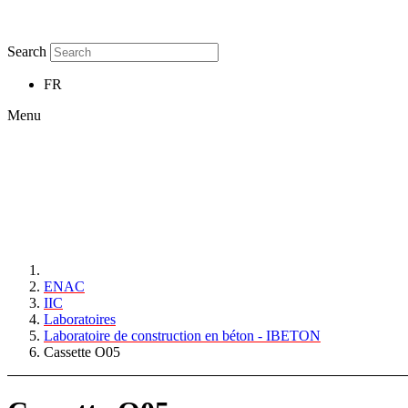
Search
FR
Menu
ENAC
IIC
Laboratoires
Laboratoire de construction en béton - IBETON
Cassette O05