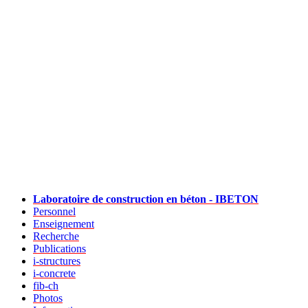
Laboratoire de construction en béton - IBETON
Personnel
Enseignement
Recherche
Publications
i-structures
i-concrete
fib-ch
Photos