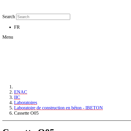
Search
FR
Menu
ENAC
IIC
Laboratoires
Laboratoire de construction en béton - IBETON
Cassette O05