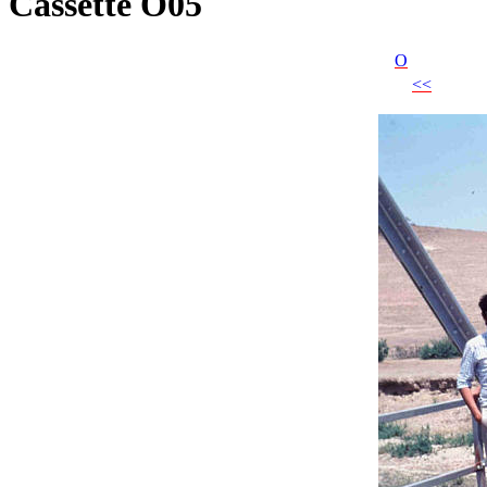
Cassette O05
O
<<