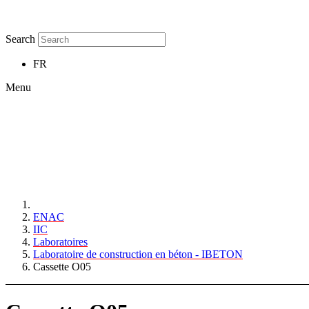
Search
FR
Menu
ENAC
IIC
Laboratoires
Laboratoire de construction en béton - IBETON
Cassette O05