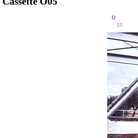
Cassette O05
O
<<