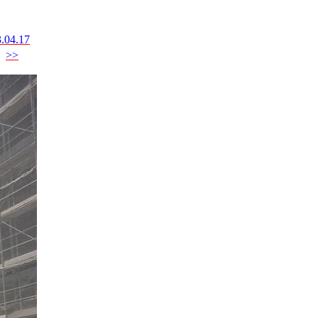
.04.17
>>