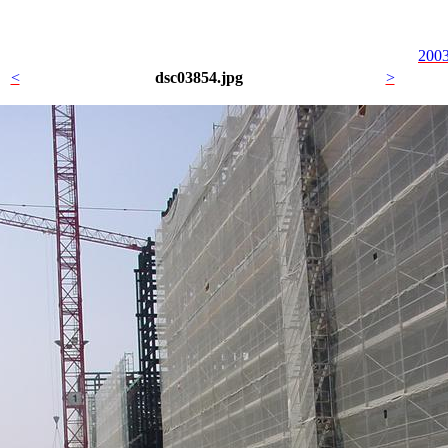
2003
<
dsc03854.jpg
>