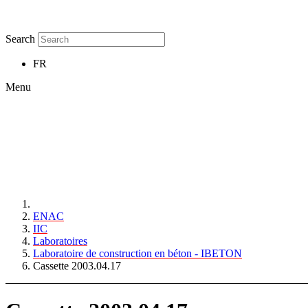
Search
FR
Menu
ENAC
IIC
Laboratoires
Laboratoire de construction en béton - IBETON
Cassette 2003.04.17