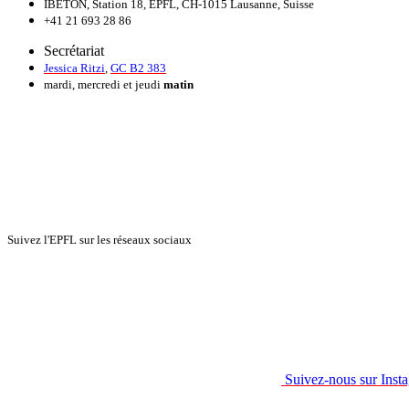
IBETON, Station 18, EPFL, CH-1015 Lausanne, Suisse
+41 21 693 28 86
Secrétariat
Jessica Ritzi
,
GC B2 383
mardi, mercredi et jeudi
matin
Suivez l'EPFL sur les réseaux sociaux
Suivez-nous sur Inst