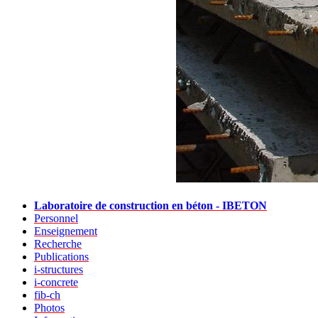
Laboratoire de construction en béton - IBETON
Personnel
Enseignement
Recherche
Publications
i-structures
i-concrete
fib-ch
Photos