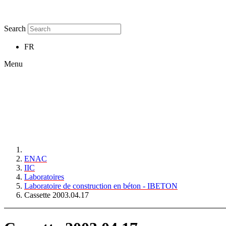
Search
FR
Menu
ENAC
IIC
Laboratoires
Laboratoire de construction en béton - IBETON
Cassette 2003.04.17