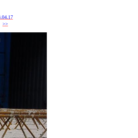
.04.17
>>