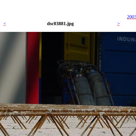
2003
<
dsc03881.jpg
>