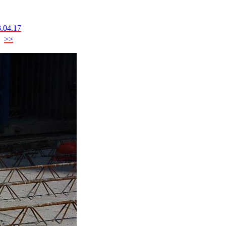
.04.17
>>