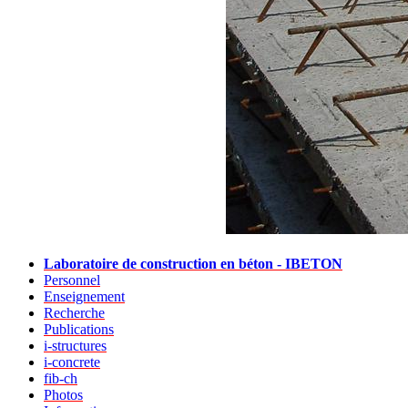
Laboratoire de construction en béton - IBETON
Personnel
Enseignement
Recherche
Publications
i-structures
i-concrete
fib-ch
Photos