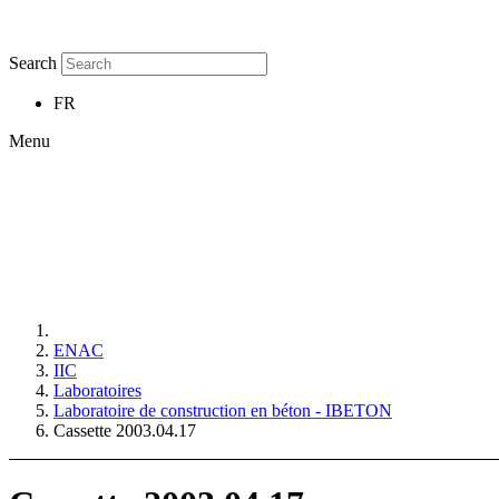
Search
FR
Menu
ENAC
IIC
Laboratoires
Laboratoire de construction en béton - IBETON
Cassette 2003.04.17