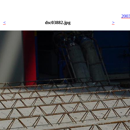
2003
<
dsc03882.jpg
>