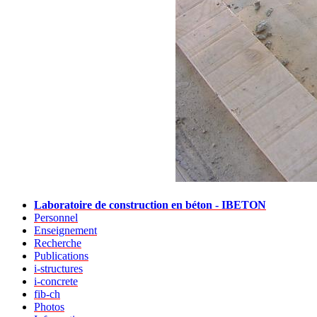
Laboratoire de construction en béton - IBETON
Personnel
Enseignement
Recherche
Publications
i-structures
i-concrete
fib-ch
Photos