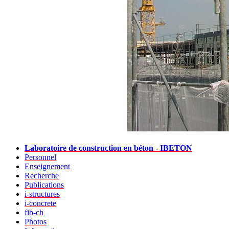
Laboratoire de construction en béton - IBETON
Personnel
Enseignement
Recherche
Publications
i-structures
i-concrete
fib-ch
Photos