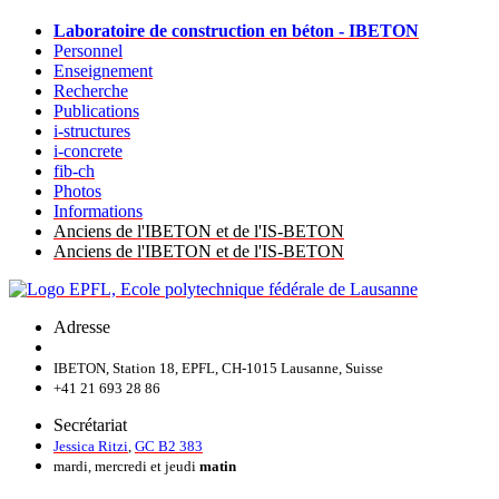
Laboratoire de construction en béton - IBETON
Personnel
Enseignement
Recherche
Publications
i-structures
i-concrete
fib-ch
Photos
Informations
Anciens de l'IBETON et de l'IS-BETON
Anciens de l'IBETON et de l'IS-BETON
Adresse
IBETON, Station 18, EPFL, CH-1015 Lausanne, Suisse
+41 21 693 28 86
Secrétariat
Jessica Ritzi
,
GC B2 383
mardi, mercredi et jeudi
matin