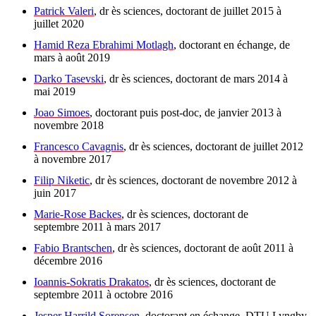
Patrick Valeri
, dr ès sciences, doctorant de juillet 2015 à
juillet 2020
Hamid Reza Ebrahimi Motlagh
, doctorant en échange, de
mars à août 2019
Darko Tasevski
, dr ès sciences, doctorant de mars 2014 à
mai 2019
Joao Simoes
, doctorant puis post-doc, de janvier 2013 à
novembre 2018
Francesco Cavagnis
, dr ès sciences, doctorant de juillet 2012
à novembre 2017
Filip Niketic
, dr ès sciences, doctorant de novembre 2012 à
juin 2017
Marie-Rose Backes
, dr ès sciences, doctorant de
septembre 2011 à mars 2017
Fabio Brantschen
, dr ès sciences, doctorant de août 2011 à
décembre 2016
Ioannis-Sokratis Drakatos
, dr ès sciences, doctorant de
septembre 2011 à octobre 2016
Jesper Harrild Sorensen
, doctorant en échange, DTU Lyngby,