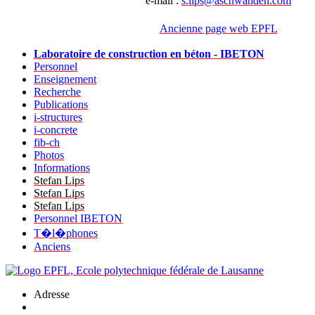
e-mail :
s.lips@aschwanden.com
Ancienne page web EPFL
Laboratoire de construction en béton - IBETON
Personnel
Enseignement
Recherche
Publications
i-structures
i-concrete
fib-ch
Photos
Informations
Stefan Lips
Stefan Lips
Stefan Lips
Personnel IBETON
T�l�phones
Anciens
Adresse