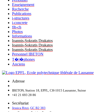
Personnel
Enseignement
Recherche
Publications
i-structures
i-concrete
fib-ch
Photos
Informations
Ioannis-Sokratis Drakatos
Ioannis-Sokratis Drakatos
Ioannis-Sokratis Drakatos
Personnel IBETON
T�l�phones
Anciens
Adresse
IBETON, Station 18, EPFL, CH-1015 Lausanne, Suisse
+41 21 693 28 86
Secrétariat
Jessica Ritzi
,
GC B2 383